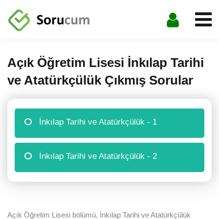
Sign in
Sign up
Sign in
Açık Öğretim Lisesi İnkılap Tarihi
DonÃ–Â³Ã‚Â¢Ã—â€™Ã¢â‚¬Å¡Ã‚Â¬Ã—â€™Ã¢â‚¬žÃ‚Â¢t
ve Atatürkçülük Çıkmış Sorular
have an account?
Sign up
İnkılap Tarihi ve Atatürkçülük - 1
İnkılap Tarihi ve Atatürkçülük - 2
Lost your password?
Remember me
Açık Öğretim Lisesi bölümü, İnkılap Tarihi ve Atatürkçülük