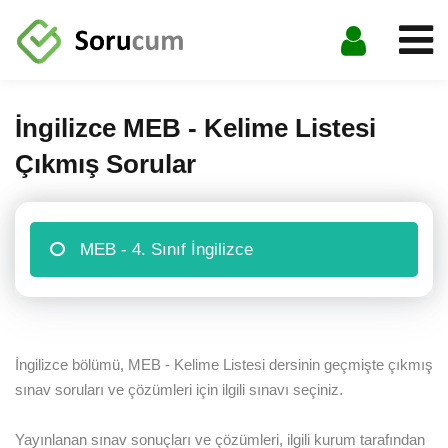
Sign in
Sign up
Sign in
İngilizce MEB - Kelime Listesi
DonÃ–Â³Ã‚Â¢Ã—â€™Ã¢â‚¬Å¡Ã‚Â¬Ã—â€™Ã¢â‚¬žÃ‚Â¢t
Çıkmış Sorular
have an account?
Sign up
MEB - 4. Sınıf İngilizce
İngilizce bölümü, MEB - Kelime Listesi dersinin geçmişte çıkmış
Lost your password?
Remember me
sınav soruları ve çözümleri için ilgili sınavı seçiniz.
Yayınlanan sınav sonuçları ve çözümleri, ilgili kurum tarafından